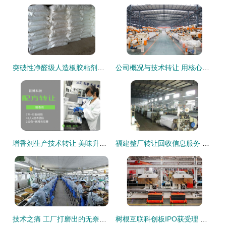
突破性净醛级人造板胶粘剂研发成功 开启绿色家居新篇章
公司概况与技术转让 用核心技术撬动未来
增香剂生产技术转让 美味升级的商业机遇
福建整厂转让回收信息服务 让闲置资产高效流转
技术之痛 工厂打磨出的无奈生活与转行之途
树根互联科创板IPO获受理 近三年营收复合增长率达84.71%，技术创新引领数字化转型新浪潮